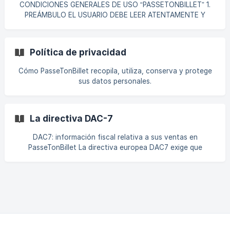
CONDICIONES GENERALES DE USO “PASSETONBILLET” 1.
PREÁMBULO EL USUARIO DEBE LEER ATENTAMENTE Y
ACEPTAR LAS PRESENTES CONDICIONES GENERALES DE
USO DEL SITIO HTTPS://WWW.PASSETONBILLET.FR/ (EN
ADELANTE, EL “SITIO”) ANTES DE UTILIZAR LOS SERVICIOS
Política de privacidad
OFRECIDOS POR LA EMPRESA (EN ADELANTE, DEFINIDOS).
ESTOS TÉRMINOS DE USO DEFINEN LAS CONDICIONES Y
Cómo PasseTonBillet recopila, utiliza, conserva y protege
OBLIGACIONES LEGALES RELACIONADAS CON LA
sus datos personales.
SUSCRIPCIÓN A LOS SERVICIOS DE INTERMEDIACIÓN
OFRECIDOS Y PRESTADOS POR LA EMPRESA A TRAVÉS DEL
SITIO.
La directiva DAC-7
DAC7: información fiscal relativa a sus ventas en
PasseTonBillet La directiva europea DAC7 exige que
determinadas plataformas digitales, como PasseTonBillet,
recopilen y transmitan determinada información relativa a
los vendedores a las autoridades fiscales competentes.
Esta obligación tiene como objetivo reforzar la
transparencia fiscal de las transacciones realizadas en
línea. Por lo tanto, es posible que PasseTonBillet deba
recopilar, verificar y transmitir cierta información sobre los
v