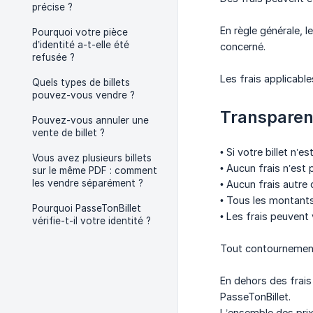
précise ?
En règle générale, l
Pourquoi votre pièce
d’identité a-t-elle été
concerné.
refusée ?
Les frais applicable
Quels types de billets
pouvez-vous vendre ?
Transpare
Pouvez-vous annuler une
vente de billet ?
• Si votre billet n’e
Vous avez plusieurs billets
• Aucun frais n’est p
sur le même PDF : comment
les vendre séparément ?
• Aucun frais autre
• Tous les montant
Pourquoi PasseTonBillet
• Les frais peuvent 
vérifie-t-il votre identité ?
Tout contournement 
En dehors des frais 
PasseTonBillet.
L’ensemble des prix