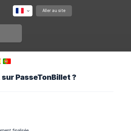
Aller au site
 sur PasseTonBillet ?
ment finalisée.