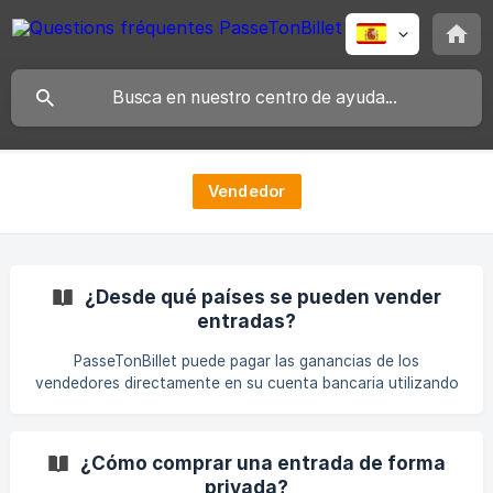
Vendedor
¿Desde qué países se pueden vender
entradas?
PasseTonBillet puede pagar las ganancias de los
vendedores directamente en su cuenta bancaria utilizando
su IBAN. Para que el pago sea posible, la cuenta bancaria
del vendedor debe estar domiciliada en uno de los países
autorizados que se enumeran a continuación. Importante:
¿Cómo comprar una entrada de forma
si su banco no está ubicado en uno de estos países, no
privada?