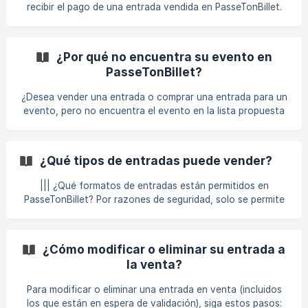
correo electrónico o en la pestaña “Mis entradas en
recibir el pago de una entrada vendida en PasseTonBillet.
venta”. Envíe este enlace a su compra
Cumple con las obligaciones regulatorias aplicadas por
nuestro proveedor de pagos. ¿Por qué se puede rechazar
un documento de identidad? Se podrá denegar un
¿Por qué no encuentra su evento en
documento de identidad, en particular, si: la información del
PasseTonBillet?
perfil no corresponde al documento transmitido; la imagen
está borrosa, oscura, cortada o ilegible; el documento ha
¿Desea vender una entrada o comprar una entrada para un
caducado; el documento no está comp
evento, pero no encuentra el evento en la lista propuesta
en PasseTonBillet? ||| ¿Por qué algunos eventos no están
disponibles? La reventa de entradas está regulada por
normas que pueden variar según el país. Por este motivo,
¿Qué tipos de entradas puede vender?
PasseTonBillet abre bolsas de entradas únicamente cuando
la reventa puede proponerse en un marco conforme a la
||| ¿Qué formatos de entradas están permitidos en
legislación aplicable en el país del evento correspondiente.
PasseTonBillet? Por razones de seguridad, solo se permite
En Francia en particular, la apertura de u
la reventa de entradas PDF originales y sin modificar en
PasseTonBillet. Descargue las entradas directamente desde
el correo electrónico de confirmación original. Si no
¿Cómo modificar o eliminar su entrada a
encuentra este correo electrónico, contacta con el
la venta?
organizador del evento para obtener su entrada en
formato PDF. No se permiten entradas en los siguientes
Para modificar o eliminar una entrada en venta (incluidos
formatos en PasseTonBillet: • entradas físicos o de cartón •
los que están en espera de validación), siga estos pasos: