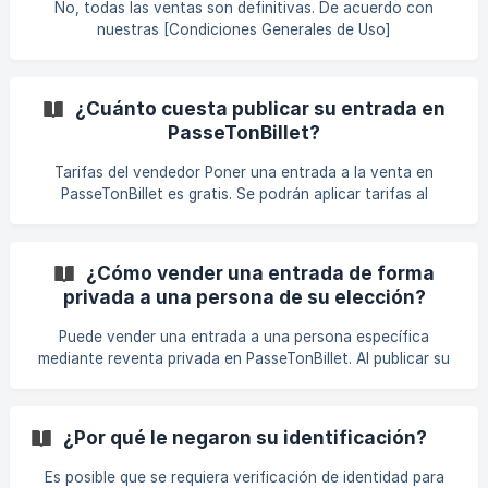
No, todas las ventas son definitivas. De acuerdo con
cuentas francesas.
nuestras [Condiciones Generales de Uso]
(https://www.passetonbillet.fr/legal), no es posible que un
vendedor cancele una venta una vez confirmada la
transacción. Esta regla tiene como objetivo garantizar la
¿Cuánto cuesta publicar su entrada en
seguridad de todas las partes involucradas. 🔒 ¿Por qué la
PasseTonBillet?
venta es definitiva? Tan pronto como se venda una
entrada: Las entradas, así como la información
Tarifas del vendedor Poner una entrada a la venta en
confidencial, se **envían inmediatamente al comprador por
PasseTonBillet es gratis. Se podrán aplicar tarifas al
correo electr
vendedor sólo cuando la venta esté realmente finalizada.
Normalmente, la tarifa de venta es del 5% del precio de
venta, pero esta tarifa puede variar según la categoría de
¿Cómo vender una entrada de forma
entrada y el evento en cuestión. Las tarifas aplicables se
privada a una persona de su elección?
indican claramente en el momento de la cotización,
durante la etapa de fijación de precios. Transparencia • Si
Puede vender una entrada a una persona específica
su entrada no se vende, n
mediante reventa privada en PasseTonBillet. Al publicar su
anuncio, selecciona “Vender mi entrada de forma privada”.
Pon su entrada a la venta con normalidad seleccionando el
evento y siguiendo los pasos. Activa la opción “Vender mi
¿Por qué le negaron su identificación?
entrada de forma privada” cuando salga a la venta. Una
vez creado el anuncio, recibirás un enlace privado por
Es posible que se requiera verificación de identidad para