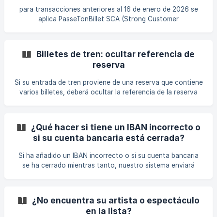
directamente.
para transacciones anteriores al 16 de enero de 2026 se
aplica PasseTonBillet SCA (Strong Customer
Authentication), obligación legal impuesta por la normativa
europea. Su objetivo es proteger los pagos en línea y
requiere una verificación de identidad sólida antes de
Billetes de tren: ocultar referencia de
cualquier transferencia. ¿Cuándo deberías validarlo? SÓLO
reserva
para transacciones anteriores al 16 de enero de 2026, se le
solicitará la SCA solo después de vender una entrada. No
Si su entrada de tren proviene de una reserva que contiene
es necesario activarlo antes: todo
varios billetes, deberá ocultar la referencia de la reserva
antes de subirla a PasseTonBillet. Para qué ? Esta
referencia proporciona acceso a todos los tickets del
pedido. Si es visible, un tercero malintencionado podría
¿Qué hacer si tiene un IBAN incorrecto o
utilizar o modificar fácilmente otras publicaciones
si su cuenta bancaria está cerrada?
asociadas. Responsabilidad Hacer que el billete cumpla con
las normas es responsabilidad exclusiva del vendedor.
Si ha añadido un IBAN incorrecto o si su cuenta bancaria
PasseTonBillet no se hace responsable de los
se ha cerrado mientras tanto, nuestro sistema enviará
primero la transferencia y luego el banco la rechazará. Este
proceso puede tardar varios días, normalmente alrededor
de una semana, antes de que nos devuelvan el dinero. Para
¿No encuentra su artista o espectáculo
acelerar la resolución, deberá añadir un nuevo IBAN válido
en la lista?
directamente desde su cuenta PasseTonBillet. Una vez