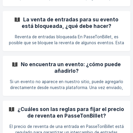
Es
Inicie sesión en su cuenta PasseTonBillet. Vaya a su perfil,
luego haga clic en la pestaña “Mis entradas a la venta”.
Seleccione el anuncio relevante. Entonces podrás:
La venta de entradas para su evento
Modificar el precio, descripción o cualquier otra
está bloqueada, ¿qué debe hacer?
información, O elimine el anuncio si ya no desea vender
este entrada. ⚠️ Importante: La eliminación de un anuncio
Reventa de entradas bloqueada En PasseTonBillet, es
debe realiza
posible que se bloquee la reventa de algunos eventos. Esta
decisión tiene como objetivo garantizar el cumplimiento de
las normas de los organizadores. Dependiendo del país o de
las condiciones de venta del evento, la reventa puede
No encuentra un evento: ¿cómo puede
estar regulada o prohibida sin colaboración con el
añadirlo?
organizador o el lugar. Pide permiso al organizador Si tiene
una entrada que desea revender, puede escribir
Si un evento no aparece en nuestro sitio, puede agregarlo
directamente al organizador del evento y pregun
directamente desde nuestra plataforma. Una vez enviado,
nuestro equipo lo revisará y moderará antes de publicarlo.
Tan pronto como se valide su evento, su página será
accesible públicamente en el sitio. Vaya a la página Crear
¿Cuáles son las reglas para fijar el precio
un evento. Vaya a "Revender una entrada". Ing
de reventa en PasseTonBillet?
El precio de reventa de una entrada en PasseTonBillet está
regulado para garantizar un intercambio de entradas