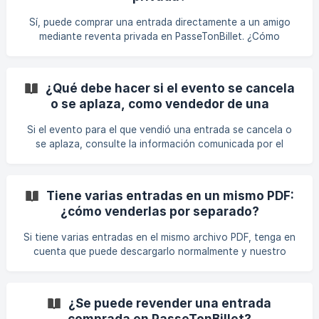
podrás vender entradas en PasseTonBillet. Países
aceptados para pago del vendedor Código País EN. Austria
Sí, puede comprar una entrada directamente a un amigo
SER Bélgica | B.G.
mediante reventa privada en PasseTonBillet. ¿Cómo
hacerlo? Solicita al vendedor que ponga a la venta su
entrada activando la opción “Reventa privada”. Una vez
creado el anuncio, recibirá un enlace privado y deberá
¿Qué debe hacer si el evento se cancela
enviárselo. Haga clic en el enlace recibido para ir
o se aplaza, como vendedor de una
directamente al ticket. Sigue los pasos de pago para
entrada?
completar la compra. Debe tener una cuenta PasseTonBillet
Si el evento para el que vendió una entrada se cancela o
para comprar una entrada de reventa privado. Con
se aplaza, consulte la información comunicada por el
organizador, la taquilla original o el sitio web en el que
compró inicialmente la entrada. PasseTonBillet actúa como
intermediario técnico entre compradores y vendedores de
Tiene varias entradas en un mismo PDF:
entradas. PasseTonBillet no organiza el evento y no
¿cómo venderlas por separado?
reembolsa al vendedor que haya vendido una entrada en el
Sitio. ||| ¿Quién reembolsa al vendedor en caso de
Si tiene varias entradas en el mismo archivo PDF, tenga en
cancelación del evento? En caso de cancelación del eve
cuenta que puede descargarlo normalmente y nuestro
sistema detectará automáticamente la cantidad de
entradas que hay en el archivo PDF. Luego podrás
seleccionar qué entrada deseas poner a la venta dentro de
¿Se puede revender una entrada
su PDF. Vea el ejemplo a continuación. Seleccione la
comprada en PasseTonBillet?