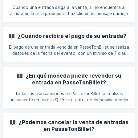
hecho esto, contáctanos vía chat para hacérnoslo saber.
Cuando una entrada salga a la venta, si no encuentra al
Luego podremos realizar una nueva transferenc
artista en la lista propuesta, haz clic en el mensaje naranja
y su artista será agregado. Atención: La gran mayoría de
los artistas ya existen en nuestra base de datos. Si no los
encuentras, revisa la ortografía y vuelve a intentarlo.
¿Cuándo recibirá el pago de su entrada?
El pago de una entrada vendida en PasseTonBillet se realiza
después de la fecha del evento, con un mínimo de 7 días
después de la fecha de venta. Si esta es su primera venta,
su perfil de vendedor debe estar completo antes de
cualquier pago: se debe agregar su IBAN; su identidad debe
¿En qué moneda puede revender su
ser verificada si se solicita dicha verificación; no debe
entrada en PasseTonBillet?
haber ninguna disputa pendiente sobre la transacción.
Puede consultar la fecha prevista de pago desde su
Todas las transacciones en PasseTonBillet se realizan
espacio personal, en la pestaña [Mi
únicamente en euros (€). Por lo tanto, no es posible vender
un billete en libras esterlinas (£) o dólares ($). Debes fijar el
precio en €. Para recibir el pago en su cuenta bancaria
simplemente necesitas añadir un IBAN, independientemente
¿Podemos cancelar la venta de entradas
del país de su cuenta bancaria si tiene IBAN. Tenga en
en PasseTonBillet?
cuenta: los tiempos de transferencia para cuentas
extranjeras pueden ser un poco más largos que para