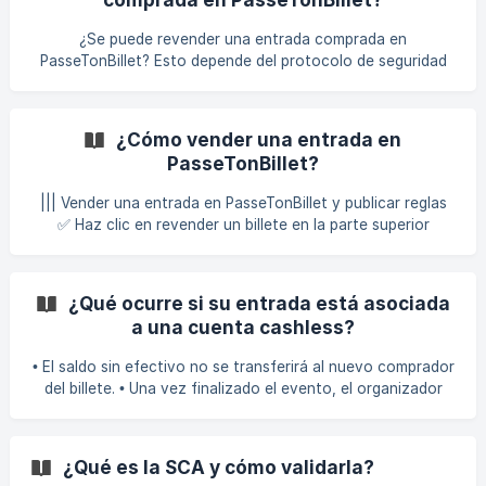
cantidad de entradas que desea vender y cargue el PDF
que contiene varias entradas ![]
¿Se puede revender una entrada comprada en
(https://storage.crisp.chat/users/helpdesk/website/-/8/a/8/
PasseTonBillet? Esto depende del protocolo de seguridad
f/8a8f70bf5af4c000/capture-dec
aplicado al evento. El protocolo siempre se especifica en la
página de cambio de billetes. Para determinados eventos
que se benefician de un protocolo reforzado, se autoriza
¿Cómo vender una entrada en
la reventa. Tenga en cuenta que, por razones de seguridad,
PasseTonBillet?
podemos limitar la cantidad de reventas por entrada. ¿Se
puede revender una entrada comprada a un individuo en
||| Vender una entrada en PasseTonBillet y publicar reglas
otro sitio (LeBonCoin, Facebook, etc.)?
✅ Haz clic en revender un billete en la parte superior
derecha de su pantalla: si no tiene una cuenta, tendrás que
crear una. ✅ A continuación, selecciona la categoría de la
entrada (concierto, deporte, tren, etc.). ✅ Selecciona su
¿Qué ocurre si su entrada está asociada
evento de nuestra lista o crea un evento si aún no existe.
a una cuenta cashless?
✅ Añade el código de ba
• El saldo sin efectivo no se transferirá al nuevo comprador
del billete. • Una vez finalizado el evento, el organizador
suele proporcionar un formulario para solicitar el reembolso
de los fondos restantes. • Para reembolso, se recomienda
seguir las comunicaciones del organizador en su sitio para
¿Qué es la SCA y cómo validarla?
conocer el procedimiento a seguir o contactarlos