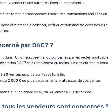
ves aux vendeurs aux autorités fiscales compétentes.
e à renforcer la transparence fiscale des transactions réalisées en 
 donc être amené à collecter, vérifier et transmettre certaines in
forme.
ncerné par DAC7 ?
ant dans l’Union européenne, ou concernés par les règles applica
claration DAC7 s’ils remplissent au moins l’un des critères suivant
sé
30 ventes ou plus
sur PasseTonBillet
perçu
2 000 € ou plus
de paiements bruts issus de vos ventes
éciés sur une année civile, du 1er janvier au 31 décembre.
 tous les vendeurs sont concernés 